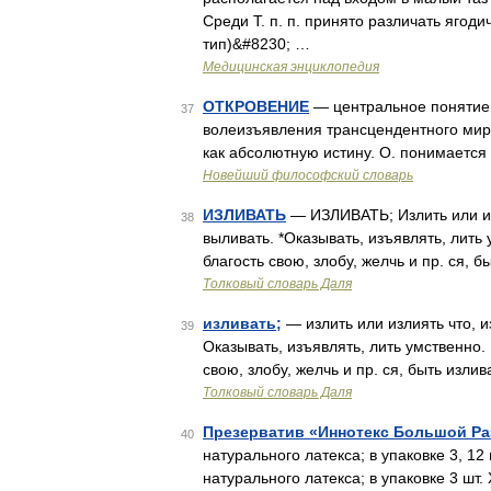
Среди Т. п. п. принято различать ягод
тип)&#8230; …
Медицинская энциклопедия
ОТКРОВЕНИЕ
— центральное понятие 
37
волеизъявления трансцендентного мир
как абсолютную истину. О. понимается 
Новейший философский словарь
ИЗЛИВАТЬ
— ИЗЛИВАТЬ; Излить или изли
38
выливать. *Оказывать, изъявлять, лить 
благость свою, злобу, желчь и пр. ся, 
Толковый словарь Даля
изливать;
— излить или излиять что, из 
39
Оказывать, изъявлять, лить умственно. 
свою, злобу, желчь и пр. ся, быть изли
Толковый словарь Даля
Презерватив «Иннотекс Большой Ра
40
натурального латекса; в упаковке 3, 1
натурального латекса; в упаковке 3 шт