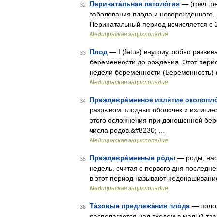
Перината́льная патоло́гия
— (греч. pe
32
заболевания плода и новорожденного, 
Перинатальный период исчисляется с 
Медицинская энциклопедия
Плод
— I (fetus) внутриутробно разви
33
беременности до рождения. Этот перио
недели беременности (Беременность)
Медицинская энциклопедия
Преждевре́менное изли́тие околопл
34
разрывом плодных оболочек и излитием
этого осложнения при доношенной бер
числа родов.&#8230; …
Медицинская энциклопедия
Преждевре́менные ро́ды
— роды, нас
35
недель, считая с первого дня послед
в этот период называют недонашивани
Медицинская энциклопедия
Та́зовые предлежа́ния пло́да
— полож
36
располагается над входом в малый таз