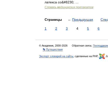
латекса со&#8230; …
Словарь медицинских препаратов
Страницы
←
Предыдущая
Сле
1
2
3
4
5
6
© Академик, 2000-2026
Обратная связь:
Техподдерж
👣 Путешествия
Экспорт словарей на сайты
, сделанные на PHP,
Jo