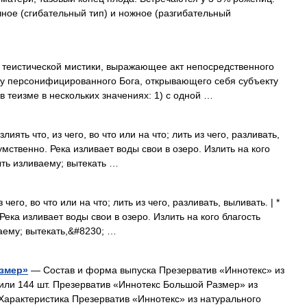
ичное (сгибательный тип) и ножное (разгибательный
теистической мистики, выражающее акт непосредственного
у персонифицированного Бога, открывающего себя субъекту
в теизме в нескольких значениях: 1) с одной …
ять что, из чего, во что или на что; лить из чего, разливать,
умственно. Река изливает воды свои в озеро. Излить на кого
быть изливаему; вытекать …
чего, во что или на что; лить из чего, разливать, выливать. | *
Река изливает воды свои в озеро. Излить на кого благость
ваему; вытекать,&#8230; …
змер»
— Состав и форма выпуска Презерватив «Иннотекс» из
2 или 144 шт. Презерватив «Иннотекс Большой Размер» из
. Характеристика Презерватив «Иннотекс» из натурального