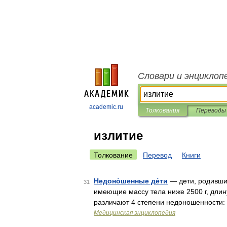
Словари и энциклоп
academic.ru
Толкования
Переводы
излитие
Толкование
Перевод
Книги
Недоно́шенные де́ти
— дети, родившие
31
имеющие массу тела ниже 2500 г, длин
различают 4 степени недоношенности:
Медицинская энциклопедия