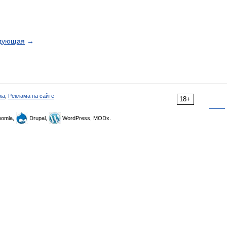
дующая
→
ка
,
Реклама на сайте
18+
omla,
Drupal,
WordPress, MODx.