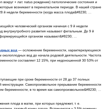
n вокруг + лат. natus рождение) патологические состояния и
которые возникают в перинатальном периоде. В нашей стране
28 й недели беременности (когда масса плода&#8230; …
вающийся человеческий организм начиная с 9 й недели
д внутриутробного развития называют фетальным. До 9 й
 формирующийся организм называют&#8230; …
о́дных вод
— осложнение беременности, характеризующееся
 околоплодных вод до начала родовой деятельности. Частота
еменности составляет 12 15%, при недоношенной 30 53% от
тупающие при сроке беременности от 28 до 37 полных
ней менструации. Самопроизвольное прерывание беременности
ем беременности, в то время как самопроизвольное&#8230; …
ения плода в матке, при которых предлежит, т. е.
 матери, тазовый конец плода. Встречаются у 3 5% рожениц.